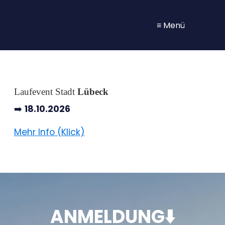
≡ Menü
Laufevent Stadt
Lübeck
➡️
18
.10.2026
Mehr Info (Klick)
ANMELDUNG⬇️